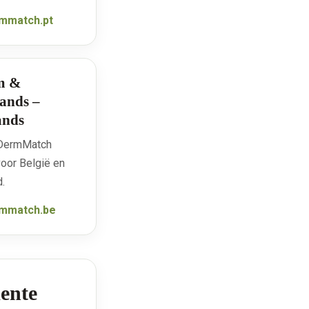
mmatch.pt
m &
lands –
ands
e DermMatch
oor België en
.
mmatch.be
mente