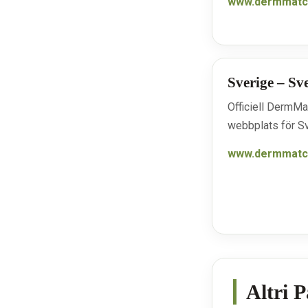
www.dermmatch
Sverige – Sv
Officiell DermMa
webbplats för Sv
www.dermmatc
Altri 