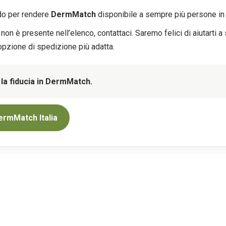
do per rendere
DermMatch
disponibile a sempre più persone in 
non è presente nell’elenco, contattaci. Saremo felici di aiutarti a 
pzione di spedizione più adatta.
 la fiducia in DermMatch.
ermMatch Italia
TTO
MAGGIORI INFORMAZIONI