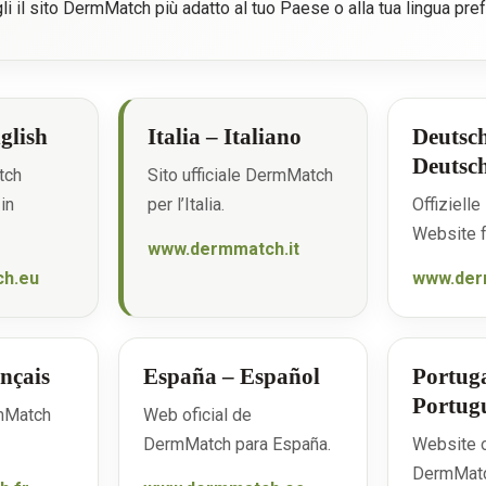
i il sito DermMatch più adatto al tuo Paese o alla tua lingua pref
glish
Italia – Italiano
Deutsc
Deutsc
tch
Sito ufficiale DermMatch
in
per l’Italia.
Offiziell
Website f
www.dermmatch.it
h.eu
www.der
nçais
España – Español
Portuga
Portug
rmMatch
Web oficial de
DermMatch para España.
Website o
DermMatc