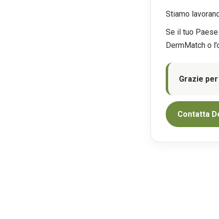
Stiamo lavoran
Se il tuo Paese 
DermMatch o l’o
Grazie per
Contatta D
CONTA