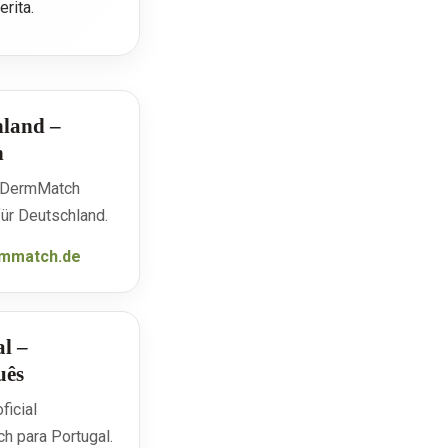
erita.
hland –
h
e DermMatch
ür Deutschland.
mmatch.de
l –
uês
ficial
h para Portugal.