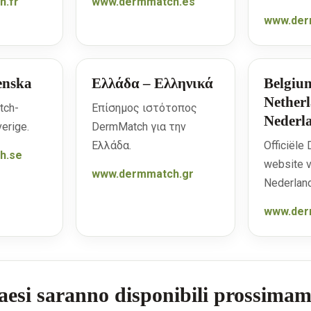
.fr
www.dermmatch.es
www.der
enska
Ελλάδα – Ελληνικά
Belgiu
Nether
tch-
Επίσημος ιστότοπος
Nederl
erige.
DermMatch για την
Ελλάδα.
Officiël
h.se
website v
www.dermmatch.gr
Nederland
www.der
Paesi saranno disponibili prossima