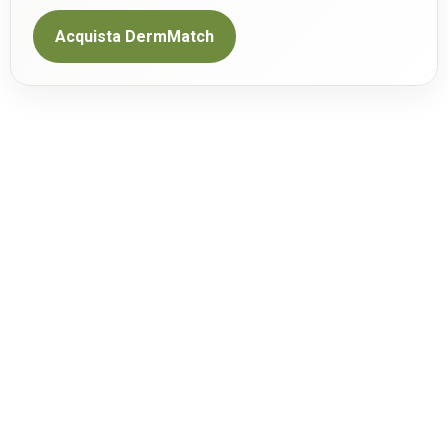
Acquista DermMatch
CONTATTO
Dermmatch italia
www.dermmatch.it
info@dermmatch.eu
Contattaci
Maggiori informazioni
LINGUE E PAESI