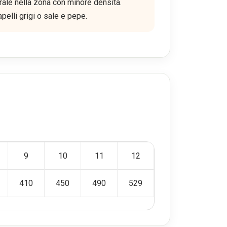
rale nella zona con minore densità.
pelli grigi o sale e pepe.
9
10
11
12
410
450
490
529