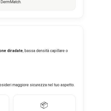
i DermMatch.
one diradate
, bassa densità capillare o
i desideri maggiore sicurezza nel tuo aspetto.
📦