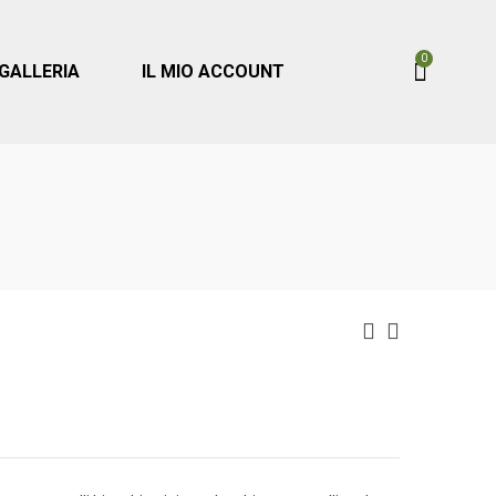
0
GALLERIA
IL MIO ACCOUNT
Portada
»
Shop
»
08. Bianco