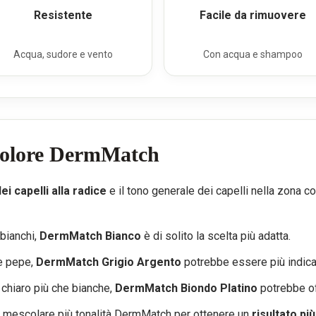
Resistente
Facile da rimuovere
Acqua, sudore e vento
Con acqua e shampoo
 colore DermMatch
ei capelli alla radice
e il tono generale dei capelli nella zona c
bianchi,
DermMatch Bianco
è di solito la scelta più adatta.
 e pepe,
DermMatch Grigio Argento
potrebbe essere più indica
o chiaro più che bianche,
DermMatch Biondo Platino
potrebbe off
puoi mescolare più tonalità DermMatch per ottenere un
risultato pi