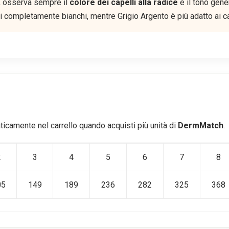
o, osserva sempre il
colore dei capelli alla radice
e il tono gene
li completamente bianchi, mentre Grigio Argento è più adatto ai ca
ticamente nel carrello quando acquisti più unità di
DermMatch
.
2
3
4
5
6
7
8
05
149
189
236
282
325
368