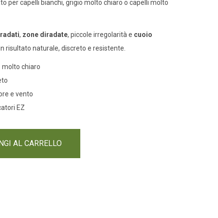
o per capelli bianchi, grigio molto chiaro o capelli molto
iradati
,
zone diradate
, piccole irregolarità e
cuoio
n risultato naturale, discreto e resistente.
o molto chiaro
eto
ore e vento
catori EZ
NGI AL CARRELLO