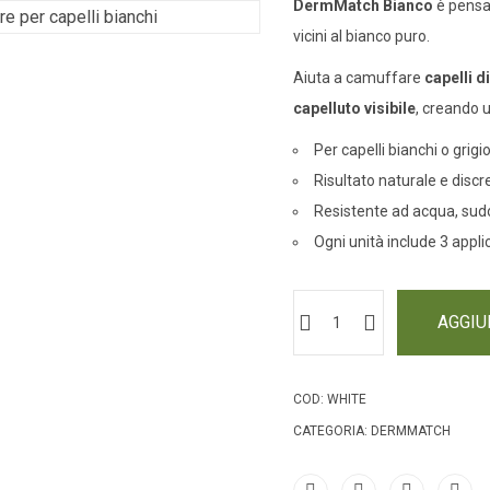
DermMatch Bianco
è pensat
vicini al bianco puro.
Aiuta a camuffare
capelli d
capelluto visibile
, creando u
Per capelli bianchi o grigi
Risultato naturale e discr
Resistente ad acqua, sud
Ogni unità include 3 appli
AGGIU
COD:
WHITE
CATEGORIA:
DERMMATCH