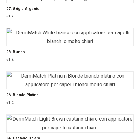
07. Grigio Argento
61
€
08. Bianco
61
€
06. Biondo Platino
61
€
04. Castano Chiaro