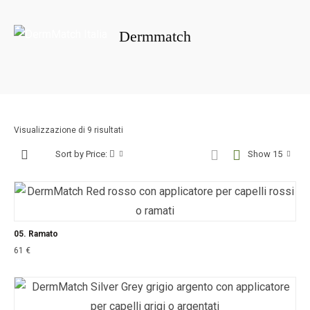
Dermmatch
Portada
»
Dermmatch
Prezzo:
Visualizzazione di 9 risultati
dal
Sort by Price:
Show 15
più
caro
05. Ramato
61
€