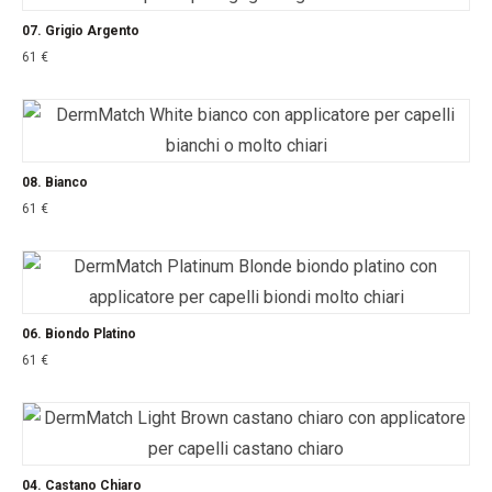
07. Grigio Argento
61
€
08. Bianco
61
€
06. Biondo Platino
61
€
04. Castano Chiaro